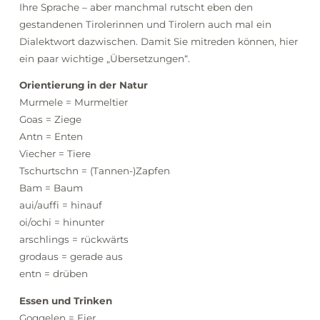
Ihre Sprache – aber manchmal rutscht eben den
gestandenen Tirolerinnen und Tirolern auch mal ein
Dialektwort dazwischen. Damit Sie mitreden können, hier
ein paar wichtige „Übersetzungen“.
Orientierung in der Natur
Murmele = Murmeltier
Goas = Ziege
Antn = Enten
Viecher = Tiere
Tschurtschn = (Tannen-)Zapfen
Bam = Baum
aui/auffi = hinauf
oi/ochi = hinunter
arschlings = rückwärts
grodaus = gerade aus
entn = drüben
Essen und Trinken
Goggelen = Eier