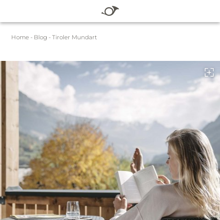
DE
Home
-
Blog
-
Tiroler Mundart
HOTEL
ZIMMER & PREISE
WELLNESS
SOMMER
WINTER
BLOG
SERVICE
Gutscheine
Pauschalen
Sommer