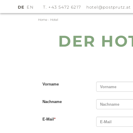
DE
EN
T. +43 5472 6217
hotel@
postprutz.
at
Home
-
Hotel
DER HO
Vorname
Nachname
E-Mail
*