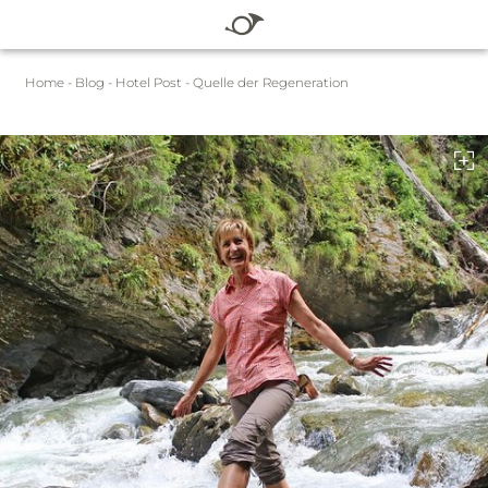
DE
EN
Home
-
Blog
-
Hotel Post - Quelle der Regeneration
HOTEL
ZIMMER & PREISE
WELLNESS
SOMMER
WINTER
BLOG
SERVICE
Gutscheine
Pauschalen
Sommer