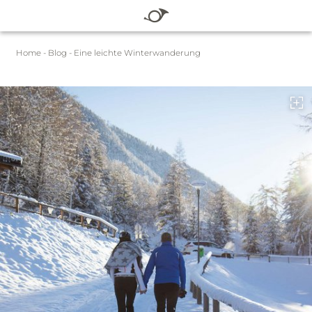
DE
EN
Home
-
Blog
-
Eine leichte Winterwanderung
HOTEL
ZIMMER & PREISE
WELLNESS
SOMMER
WINTER
BLOG
SERVICE
Gutscheine
Pauschalen
Sommer